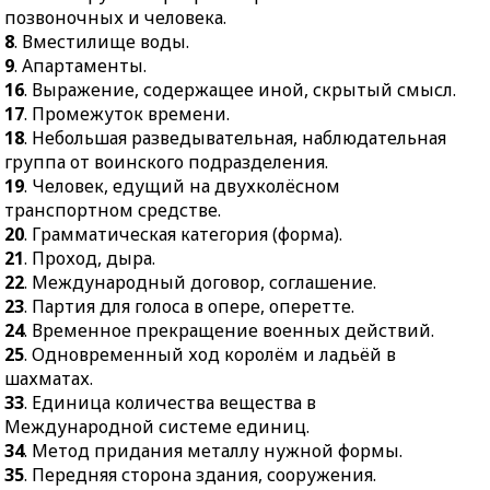
позвоночных и человека.
спрос.
49.
Женское имя,
8
. Вместилище воды.
55.
Прибор для
распространённое в
9
. Апартаменты.
радиоизотопной
славянских странах.
16
. Выражение, содержащее иной, скрытый смысл.
диагностики.
50.
Тот, кто делает вид,
17
. Промежуток времени.
56.
Часть внутреннего
что посвящён в особые
18
. Небольшая разведывательная, наблюдательная
уха.
тайны.
группа от воинского подразделения.
19
. Человек, едущий на двухколёсном
57.
Места за партером,
52.
Задание стандартной
транспортном средстве.
расположенные
формы.
20
. Грамматическая категория (форма).
полукругом.
21
. Проход, дыра.
22
. Международный договор, соглашение.
23
. Партия для голоса в опере, оперетте.
24
. Временное прекращение военных действий.
25
. Одновременный ход королём и ладьёй в
шахматах.
33
. Единица количества вещества в
Международной системе единиц.
34
. Метод придания металлу нужной формы.
35
. Передняя сторона здания, сооружения.