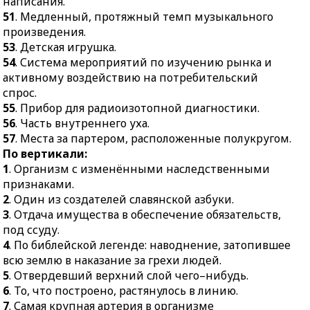
написания.
грунт для опоры в
43.
Наушничество,
51
. Медленный, протяжный темп музыкального
сооружениях.
мелкий донос.
произведения.
41.
Корнеплод с острым
53
. Детская игрушка.
46.
Железный сосуд на
вкусом и запахом.
54
. Система мероприятий по изучению рынка и
хлебозаводе, где
активному воздействию на потребительский
происходит
42.
Русская мера длины,
спрос.
замешивание теста.
употреблявшаяся до
55
. Прибор для радиоизотопной диагностики.
введения метрической
48.
Пометка на
56
. Часть внутреннего уха.
системы мер.
документе, письме о
57
. Места за партером, расположенные полукругом.
времени его написания.
44.
Наказание в хоккее -
По вертикали:
бросок с ходу в ворота.
51.
Медленный,
1
. Организм с изменёнными наследственными
протяжный темп
45.
Китайское парусное
признаками.
музыкального
судно.
2
. Один из создателей славянской азбуки.
произведения.
46.
Струнный щипковый
3
. Отдача имущества в обеспечение обязательств,
53.
Детская игрушка.
музыкальный
под ссуду.
инструмент.
4
. По библейской легенде: наводнение, затопившее
54.
Система
всю землю в наказание за грехи людей.
мероприятий по
47.
Жвачное животное с
5
. Отвердевший верхний слой чего–нибудь.
изучению рынка и
очень длинной шеей и
6
. То, что построено, растянулось в линию.
активному воздействию
очень длинными
7
. Самая крупная артерия в организме
на потребительский
ногами.