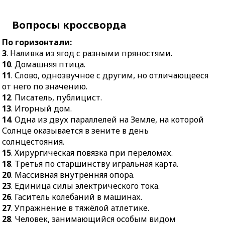
8.
Вместилище воды.
26.
Гаситель колебаний в
9.
Апартаменты.
машинах.
Вопросы кроссворда
16.
Выражение,
27.
Упражнение в
По горизонтали:
содержащее иной,
тяжёлой атлетике.
3
. Наливка из ягод с разными пряностями.
скрытый смысл.
28.
Человек,
10
. Домашняя птица.
17.
Промежуток
занимающийся особым
11
. Слово, однозвучное с другим, но отличающееся
времени.
видом деятельности для
от него по значению.
18.
Небольшая
отдыха, развлечения.
12
. Писатель, публицист.
разведывательная,
13
. Игорный дом.
29.
Автомобиль с
наблюдательная группа
14
. Одна из двух параллелей на Земле, на которой
оплатой по счётчику.
от воинского
Солнце оказывается в зените в день
30.
Переносная
подразделения.
солнцестояния.
радиостанция.
19.
Человек, едущий на
15
. Хирургическая повязка при переломах.
31.
Группа экспертов,
двухколёсном
18
. Третья по старшинству игральная карта.
присуждающая призы,
транспортном средстве.
20
. Массивная внутренняя опора.
награды.
23
. Единица силы электрического тока.
20.
Грамматическая
32.
Изображение
26
. Гаситель колебаний в машинах.
категория (форма).
событий, людских
27
. Упражнение в тяжёлой атлетике.
21.
Проход, дыра.
недостатков и слабостей
28
. Человек, занимающийся особым видом