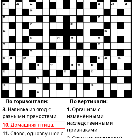
20
21
22
23
24
25
26
27
28
29
30
31
32
33
34
35
36
37
38
39
40
41
42
43
44
45
46
47
48
49
50
51
52
53
54
55
56
57
По горизонтали:
По вертикали:
3.
Наливка из ягод с
1.
Организм с
разными пряностями.
изменёнными
наследственными
10.
Домашняя птица.
признаками.
11.
Слово, однозвучное с