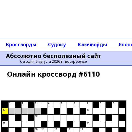
Кроссворды
Судоку
Ключворды
Япон
Абсолютно бесполезный сайт
Сегодня 9 августа 2026 г., воскресенье
Онлайн кроссворд #6110
1
2
3
4
5
6
7
8
9
10
11
12
13
14
15
16
17
18
19