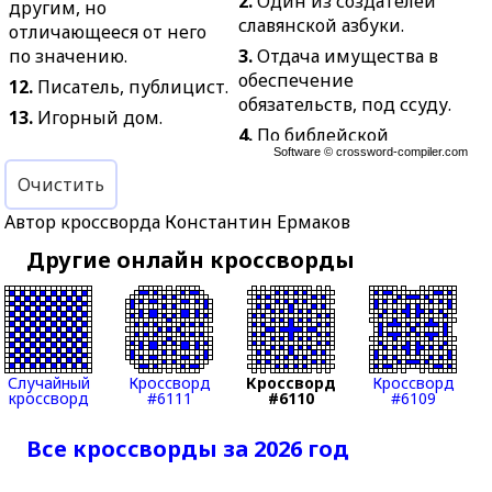
2.
Один из создателей
другим, но
славянской азбуки.
отличающееся от него
по значению.
3.
Отдача имущества в
обеспечение
12.
Писатель, публицист.
обязательств, под ссуду.
13.
Игорный дом.
4.
По библейской
14.
Одна из двух
Software ©
crossword-compiler.com
легенде: наводнение,
параллелей на Земле, на
затопившее всю землю в
Очистить
которой Солнце
наказание за грехи
оказывается в зените в
Автор кроссворда Константин Ермаков
людей.
день солнцестояния.
Другие онлайн кроссворды
5.
Отвердевший
15.
Хирургическая
верхний слой чего–
повязка при переломах.
нибудь.
18.
Третья по
6.
То, что построено,
старшинству игральная
растянулось в линию.
карта.
Случайный
Кроссворд
Кроссворд
Кроссворд
7.
Самая крупная
кроссворд
#6111
#6110
#6109
20.
Массивная
артерия в организме
внутренняя опора.
позвоночных и
Все кроссворды за 2026 год
23.
Единица силы
человека.
электрического тока.