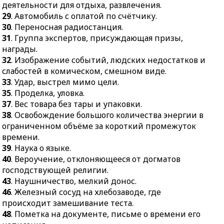
22.
Международный
в комическом, смешном
деятельности для отдыха, развлечения.
договор, соглашение.
виде.
29
. Автомобиль с оплатой по счётчику.
23.
Партия для голоса в
30
. Переносная радиостанция.
33.
Удар, выстрел мимо
опере, оперетте.
31
. Группа экспертов, присуждающая призы,
цели.
награды.
24.
Временное
35.
Проделка, уловка.
32
. Изображение событий, людских недостатков и
прекращение военных
37.
Вес товара без тары и
слабостей в комическом, смешном виде.
действий.
упаковки.
33
. Удар, выстрел мимо цели.
25.
Одновременный ход
35
. Проделка, уловка.
38.
Освобождение
королём и ладьёй в
37
. Вес товара без тары и упаковки.
большого количества
шахматах.
38
. Освобождение большого количества энергии в
энергии в
33.
Единица количества
ограниченном объёме за короткий промежуток
ограниченном объёме за
вещества в
времени.
короткий промежуток
Международной
39
. Наука о языке.
времени.
системе единиц.
40
. Вероучение, отклоняющееся от догматов
39.
Наука о языке.
господствующей религии.
34.
Метод придания
40.
Вероучение,
43
. Наушничество, мелкий донос.
металлу нужной формы.
отклоняющееся от
46
. Железный сосуд на хлебозаводе, где
35.
Передняя сторона
догматов
происходит замешивание теста.
здания, сооружения.
господствующей
48
. Пометка на документе, письме о времени его
религии.
36.
Бревно, забитое в