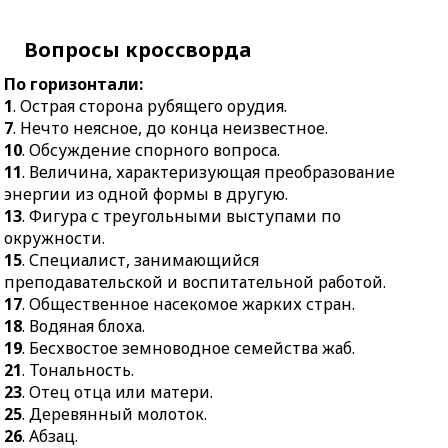
19.
Бесхвостое
науки, техники,
земноводное семейства
искусства.
Вопросы кроссворда
жаб.
14.
Инструмент для
По горизонтали:
21.
Тональность.
прочистки стоков
1
. Острая сторона рубящего орудия.
23.
Отец отца или
раковин, ванн.
7
. Нечто неясное, до конца неизвестное.
матери.
15.
Тот, кто
10
. Обсуждение спорного вопроса.
25.
Деревянный
прокладывает новые
11
. Величина, характеризующая преобразование
молоток.
пути в какой-либо сфере
энергии из одной формы в другую.
деятельности.
26.
Абзац.
13
. Фигура с треугольными выступами по
16.
Мальчик для посылок
окружности.
28.
Сложенная у стены
в гостинице.
15
. Специалист, занимающийся
комнатная печь с
преподавательской и воспитательной работой.
широкой открытой
20.
Древняя славянская
17
. Общественное насекомое жарких стран.
топкой.
азбука.
18
. Водяная блоха.
29.
Отдельное
21.
Область в
19
. Бесхвостое земноводное семейства жаб.
легкоатлетическое
Финляндии,
21
. Тональность.
состязание во время
считающаяся родиной
23
. Отец отца или матери.
соревнований.
Санта-Клауса.
25
. Деревянный молоток.
30.
Драгоценный
22.
Главенствующее
26
. Абзац.