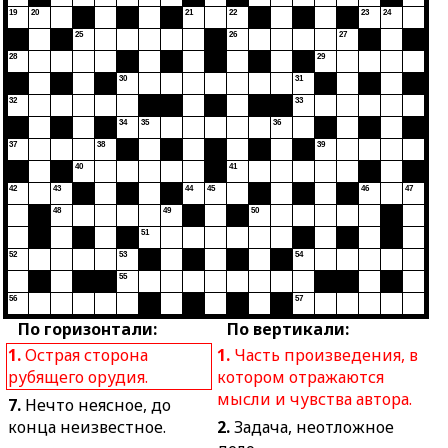
19
20
21
22
23
24
25
26
27
28
29
30
31
32
33
34
35
36
37
38
39
40
41
42
43
44
45
46
47
48
49
50
51
52
53
54
55
56
57
По горизонтали:
По вертикали:
1.
Острая сторона
1.
Часть произведения, в
рубящего орудия.
котором отражаются
мысли и чувства автора.
7.
Нечто неясное, до
конца неизвестное.
2.
Задача, неотложное