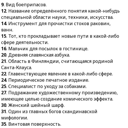
жира.
9
. Вид боеприпасов.
вечнозелёный
54.
Узкий, тесный
12
. Название определённого понятия какой-нибудь
кустарник с ползучими
проход между горами,
специальной области науки, техники, искусства.
корневищами.
болотами.
14
. Инструмент для прочистки стоков раковин,
47.
Сигнальный гудок с
ванн.
55.
Отрасль сельского
резким воющим звуком.
15
. Тот, кто прокладывает новые пути в какой-либо
хозяйства.
49.
Афиша, объявляющая
сфере деятельности.
56.
Дородная и грубая
о спектакле,
16
. Мальчик для посылок в гостинице.
женщина.
выступлении, концерте.
20
. Древняя славянская азбука.
57.
Неглубокий и
21
. Область в Финляндии, считающаяся родиной
50.
Старинный
неширокий ров.
Санта-Клауса.
струнный смычковый
22
. Главенствующее явление в какой-либо сфере.
музыкальный
24
. Периодическое печатное издание.
инструмент.
25
. Специалист по уходу за собаками.
53.
Кустарник или
27
. Подражание художественному произведению,
дерево с гибкими
имеющее целью создание комического эффекта.
ветвями и узкими
30
. Женский шейный шарф.
листьями.
31
. Один из главных богов скандинавской
54.
Закрытая палуба на
мифологии.
судне.
35
. Винтовая поверхность.