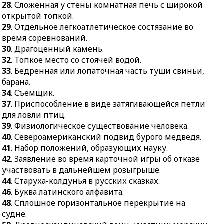
камень.
явление в какой-либо
28
. Сложенная у стены комнатная печь с широкой
сфере.
32.
Топкое место со
открытой топкой.
стоячей водой.
24.
Периодическое
29
. Отдельное легкоатлетическое состязание во
печатное издание.
время соревнований.
33.
Бедренная или
30
. Драгоценный камень.
лопаточная часть туши
25.
Специалист по уходу
32
. Топкое место со стоячей водой.
свиньи, барана.
за собаками.
33
. Бедренная или лопаточная часть туши свиньи,
34.
Съёмщик.
27.
Подражание
барана.
художественному
37.
Приспособление в
34
. Съёмщик.
произведению,
виде затягивающейся
37
. Приспособление в виде затягивающейся петли
имеющее целью
петли для ловли птиц.
для ловли птиц.
создание комического
39
. Физиологическое существование человека.
39.
Физиологическое
эффекта.
40
. Североамериканский подвид бурого медведя.
существование
30.
Женский шейный
41
. Набор положений, образующих науку.
человека.
шарф.
42
. Заявление во время карточной игры об отказе
40.
Североамериканский
участвовать в дальнейшем розыгрыше.
31.
Один из главных
подвид бурого медведя.
44
. Старуха-колдунья в русских сказках.
богов скандинавской
41.
Набор положений,
46
. Буква латинского алфавита.
мифологии.
образующих науку.
48
. Сплошное горизонтальное перекрытие на
35.
Винтовая
42.
Заявление во время
судне.
поверхность.
карточной игры об