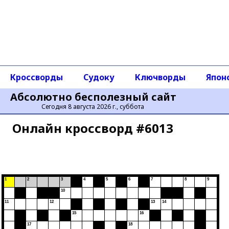
Кроссворды
Судоку
Ключворды
Япон
Абсолютно бесполезный сайт
Сегодня 8 августа 2026 г., суббота
Онлайн кроссворд #6013
1
2
3
4
5
6
7
8
9
10
11
12
13
14
15
16
17
18