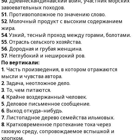
50
. Древнескандинавский воин, участник морских
36.
Слово, совпадающее с
отказе участвовать в
завоевательных походов.
другим словом по
дальнейшем
51
. Противоположное по значению слово.
звучанию, но
розыгрыше.
52
. Молочный продукт с высоким содержанием
расходящееся по
жира.
44.
Старуха-колдунья в
значению.
54
. Узкий, тесный проход между горами, болотами.
русских сказках.
38.
Небольшое животное
55
. Отрасль сельского хозяйства.
46.
Буква латинского
семейства зайцев.
56
. Дородная и грубая женщина.
алфавита.
57
. Неглубокий и неширокий ров.
39.
Дом, квартира.
48.
Сплошное
По вертикали:
42.
Постоянный ветер,
горизонтальное
1
. Часть произведения, в котором отражаются
дующий в области
перекрытие на судне.
мысли и чувства автора.
между тропиками и
50.
Древнескандинавски
2
. Задача, неотложное дело.
экватором.
й воин, участник
3
. То, чем питаются.
43.
Бег на короткую
морских завоевательных
4
. Крайне воздержанный человек.
дистанцию.
походов.
5
. Деловое письменное сообщение.
45.
Заострённый
6
. Выход откуда–нибудь.
51.
Противоположное по
металлический
7
. Листопадное дерево семейства ильмовых.
значению слово.
стержень,служащий для
8
. Кратковременное протекание тока через
52.
Молочный продукт с
скрепления чего-либо.
газовую среду, сопровождаемое вспышкой и
высоким содержанием
хлопком.
46.
Ветвистый