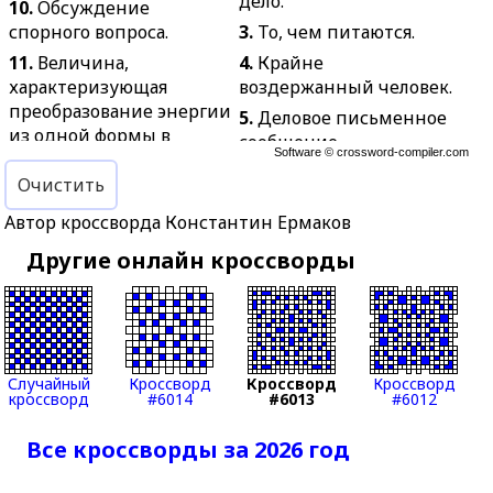
дело.
10.
Обсуждение
спорного вопроса.
3.
То, чем питаются.
11.
Величина,
4.
Крайне
характеризующая
воздержанный человек.
преобразование энергии
5.
Деловое письменное
из одной формы в
сообщение.
Software ©
crossword-compiler.com
другую.
6.
Выход откуда–нибудь.
Очистить
13.
Фигура с
7.
Листопадное дерево
треугольными
Автор кроссворда Константин Ермаков
семейства ильмовых.
выступами по
Другие онлайн кроссворды
8.
Кратковременное
окружности.
протекание тока через
15.
Специалист,
газовую среду,
занимающийся
сопровождаемое
преподавательской и
вспышкой и хлопком.
воспитательной
Случайный
Кроссворд
Кроссворд
Кроссворд
9.
Вид боеприпасов.
работой.
кроссворд
#6014
#6013
#6012
12.
Название
17.
Общественное
определённого понятия
насекомое жарких стран.
Все кроссворды за 2026 год
какой-нибудь
18.
Водяная блоха.
специальной области