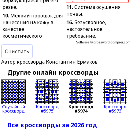
образующиеся при его
резке.
11.
Система осушения
почвы.
10.
Мелкий порошок для
нанесения на кожу в
16.
Безусловное,
качестве
настоятельное
косметического
требование.
средства.
Software ©
crossword-compiler.com
18.
Верхняя часть
12.
Трикотажная
атмосферы.
Очистить
фуфайка без воротника и
19.
Крупное хищное
Автор кроссворда Константин Ермаков
без застёжек, плотно
животное с пятнистой
облегающая фигуру.
Другие онлайн кроссворды
окраской.
13.
Вытяжка из
20.
Дворянский титул.
растительных веществ,
21.
В некоторых странах
настоянная на спирту.
— единица массы.
14.
Основной
23.
Инструмент для
Случайный
Кроссворд
Кроссворд
Кроссворд
инструмент в
кроссворд
#5975
#5974
#5973
производства в каком-
живописи.
либо предмете круглых
15.
Соединение
Все кроссворды за 2026 год
отверстий.
вещества с кислородом.
24.
Фигура низшей