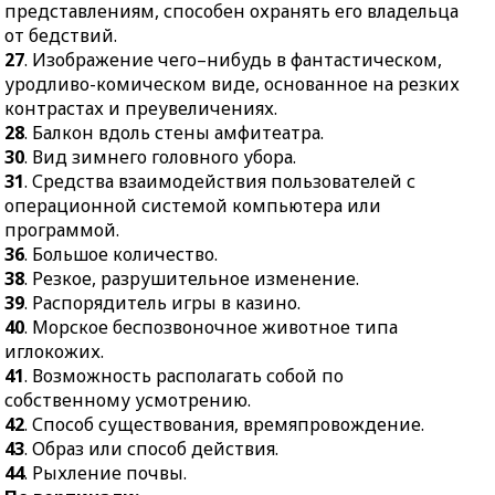
37.
Достаток, довольство.
28.
Балкон вдоль стены
представлениям, способен охранять его владельца
амфитеатра.
38.
Конечность рака или
от бедствий.
краба.
27
. Изображение чего–нибудь в фантастическом,
30.
Вид зимнего
уродливо-комическом виде, основанное на резких
головного убора.
контрастах и преувеличениях.
31.
Средства
28
. Балкон вдоль стены амфитеатра.
взаимодействия
30
. Вид зимнего головного убора.
пользователей с
31
. Средства взаимодействия пользователей с
операционной системой
операционной системой компьютера или
компьютера или
программой.
программой.
36
. Большое количество.
36.
Большое количество.
38
. Резкое, разрушительное изменение.
38.
Резкое,
39
. Распорядитель игры в казино.
разрушительное
40
. Морское беспозвоночное животное типа
изменение.
иглокожих.
41
. Возможность располагать собой по
39.
Распорядитель игры
собственному усмотрению.
в казино.
42
. Способ существования, времяпровождение.
40.
Морское
43
. Образ или способ действия.
беспозвоночное
44
. Рыхление почвы.
животное типа