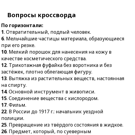
17.
Фильм.
ценности в шахматной
22.
В России до 1917 г.:
игре.
Вопросы кроссворда
начальник уездной
29.
Лицо, посылаемое
полиции.
По горизонтали:
для религиозной
1
. Отвратительный, подлый человек.
25.
Превращение из
пропаганды.
6
. Мельчайшие частицы материала, образующиеся
твёрдого состояния в
30.
Размещение и
при его резке.
жидкое.
наладка аппарата,
10
. Мелкий порошок для нанесения на кожу в
26.
Предмет, который,
механизма.
качестве косметического средства.
по суеверным
32.
Прекращение жизни.
12
. Трикотажная фуфайка без воротника и без
представлениям,
33.
Рёберная косточка с
застёжек, плотно облегающая фигуру.
способен охранять его
прилегающим мясом.
13
. Вытяжка из растительных веществ, настоянная
владельца от бедствий.
на спирту.
34.
Вычет из номинала
27.
Изображение чего–
14
. Основной инструмент в живописи.
переводного векселя
нибудь в
15
. Соединение вещества с кислородом.
при его досрочном
фантастическом,
17
. Фильм.
учёте.
уродливо-комическом
22
. В России до 1917 г.: начальник уездной
35.
Тип
виде, основанное на
полиции.
государственного
резких контрастах и
25
. Превращение из твёрдого состояния в жидкое.
устройства.
преувеличениях.
26
. Предмет, который, по суеверным