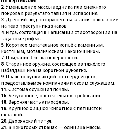
По вертикали:
иглокожих.
2
. Уменьшение массы ледника или снежного
41.
Возможность
покрова в результате таяния и испарения.
располагать собой по
3
. Древний вид позорящего наказания: наложение
собственному
на тело преступника знаков.
усмотрению.
4
. Игра, состоящая в написании стихотворений на
заданные рифмы.
42.
Способ
5
. Короткое метательное копьё с каменным,
существования,
костяным, металлическим наконечником.
времяпровождение.
7
. Придание блеска поверхности.
43.
Образ или способ
8
. Старинное оружие, состоящее из тяжёлого
действия.
набалдашника на короткой рукоятке.
44.
Рыхление почвы.
9
. Право покупки акций по твёрдой цене,
предоставляемое компаниями своим служащим.
11
. Система осушения почвы.
16
. Безусловное, настоятельное требование.
18
. Верхняя часть атмосферы.
19
. Крупное хищное животное с пятнистой
окраской.
20
. Дворянский титул.
21
. В некоторых странах — единица массы.