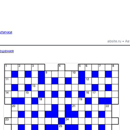
улички
absite.ru • 
решения