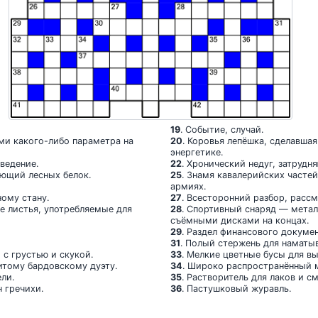
19
. Событие, случай.
ми какого-либо параметра на
20
. Коровья лепёшка, сделавша
энергетике.
ведение.
22
. Хронический недуг, затруд
ующий лесных белок.
25
. Знамя кавалерийских часте
армиях.
ному стану.
27
. Всесторонний разбор, рассм
е листья, употребляемые для
28
. Спортивный снаряд — мета
съёмными дисками на концах.
29
. Раздел финансового докумен
31
. Полый стержень для наматыв
 с грустью и скукой.
33
. Мелкие цветные бусы для в
нитому бардовскому дуэту.
34
. Широко распространённый 
ели.
35
. Растворитель для лаков и см
н гречихи.
36
. Пастушковый журавль.