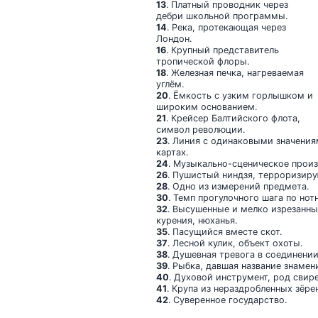
13
. Платный проводник через
дебри школьной программы.
14
. Река, протекающая через
Лондон.
16
. Крупный представитель
тропической флоры.
18
. Железная печка, нагреваемая
углём.
20
. Ёмкость с узким горлышком и
широким основанием.
21
. Крейсер Балтийского флота,
символ революции.
23
. Линия с одинаковыми значения
картах.
24
. Музыкально-сценическое произ
26
. Пушистый ниндзя, терроризир
28
. Одно из измерений предмета.
30
. Темп прогулочного шага по нот
32
. Высушенные и мелко изрезанны
курения, нюханья.
35
. Пасущийся вместе скот.
37
. Лесной кулик, объект охоты.
38
. Душевная тревога в соединении
39
. Рыбка, давшая название знаме
40
. Духовой инструмент, род свир
41
. Крупа из нераздробленных зёре
42
. Суверенное государство.