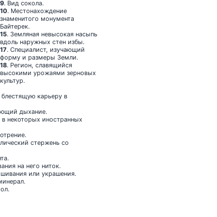
9
. Вид сокола.
10
. Местонахождение
знаменитого монумента
Байтерек.
15
. Земляная невысокая насыпь
вдоль наружных стен избы.
17
. Специалист, изучающий
форму и размеры Земли.
18
. Регион, славящийся
высокими урожаями зерновых
культур.
я блестящую карьеру в
няющий дыхание.
й в некоторых иностранных
отрение.
ллический стержень со
та.
ания на него ниток.
ышивания или украшения.
минерал.
ол.