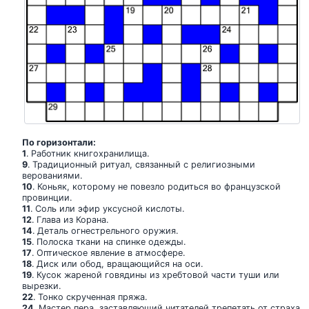
По горизонтали:
1
. Работник книгохранилища.
9
. Традиционный ритуал, связанный с религиозными
верованиями.
10
. Коньяк, которому не повезло родиться во французской
провинции.
11
. Соль или эфир уксусной кислоты.
12
. Глава из Корана.
14
. Деталь огнестрельного оружия.
15
. Полоска ткани на спинке одежды.
17
. Оптическое явление в атмосфере.
18
. Диск или обод, вращающийся на оси.
19
. Кусок жареной говядины из хребтовой части туши или
вырезки.
22
. Тонко скрученная пряжа.
24
. Мастер пера, заставляющий читателей трепетать от страха.