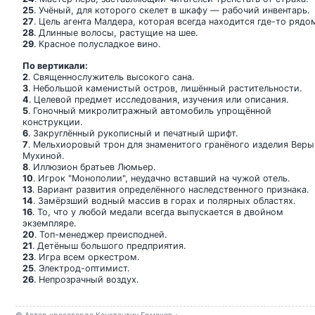
25
. Учёный, для которого скелет в шкафу — рабочий инвентарь.
27
. Цель агента Малдера, которая всегда находится где-то рядо
28
. Длинные волосы, растущие на шее.
29
. Красное полусладкое вино.
По вертикали:
2
. Священнослужитель высокого сана.
3
. Небольшой каменистый остров, лишённый растительности.
4
. Целевой предмет исследования, изучения или описания.
5
. Гоночный микролитражный автомобиль упрощённой
конструкции.
6
. Закруглённый рукописный и печатный шрифт.
7
. Мельхиоровый трон для знаменитого гранёного изделия Веры
Мухиной.
8
. Иллюзион братьев Люмьер.
10
. Игрок "Монополии", неудачно вставший на чужой отель.
13
. Вариант развития определённого наследственного признака.
14
. Замёрзший водный массив в горах и полярных областях.
16
. То, что у любой медали всегда выпускается в двойном
экземпляре.
20
. Топ-менеджер преисподней.
21
. Детёныш большого предприятия.
23
. Игра всем оркестром.
25
. Электрод-оптимист.
26
. Непрозрачный воздух.