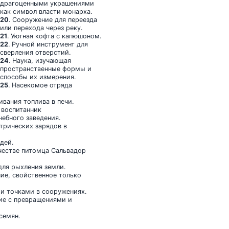
драгоценными украшениями
как символ власти монарха.
20
. Сооружение для переезда
или перехода через реку.
21
. Уютная кофта с капюшоном.
22
. Ручной инструмент для
сверления отверстий.
24
. Наука, изучающая
пространственные формы и
способы их измерения.
25
. Насекомое отряда
ивания топлива в печи.
 воспитанник
чебного заведения.
ктрических зарядов в
дей.
ачестве питомца Сальвадор
 для рыхления земли.
ие, свойственное только
и точками в сооружениях.
ние с превращениями и
семян.