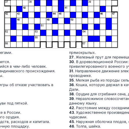
бегами.
прямокрылых.
27
. Железный прут для перемеш
ается.
30
. В дореволюционной России:
ийся в чем-либо человек.
привилегированного военного у
кандинавского происхождения.
31
. Направленное движение эле
ы.
проводнике.
35
. Мелкая рыба из породы сель
игры об отказе участвовать в
36
. Кошка, которую держал в к
Дали.
38
. Орудие для сгребания сена,
39
. Неразложимое словосочетан
уви под пяткой.
данному языку.
42
. Расстояние между соседним
е в России.
43
. Художественное произведе
го орудия.
чудесами.
дств, расходов и капитала.
45
. Наружная оболочка плодов, 
очную площадку.
46
. Толпа, шайка.