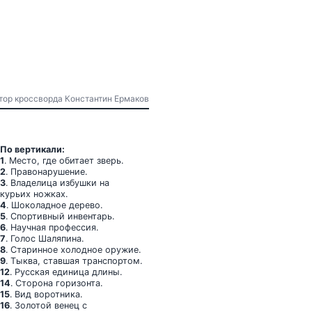
Автор кроссворда Константин Ермаков
По вертикали:
1
. Место, где обитает зверь.
2
. Правонарушение.
3
. Владелица избушки на
курьих ножках.
4
. Шоколадное дерево.
5
. Спортивный инвентарь.
6
. Научная профессия.
7
. Голос Шаляпина.
8
. Старинное холодное оружие.
9
. Тыква, ставшая транспортом.
12
. Русская единица длины.
14
. Сторона горизонта.
15
. Вид воротника.
16
. Золотой венец с