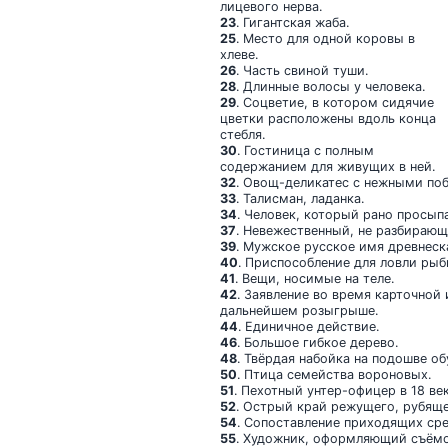
лицевого нерва.
23
. Гигантская жаба.
25
. Место для одной коровы в
хлеве.
26
. Часть свиной туши.
28
. Длинные волосы у человека.
29
. Соцветие, в котором сидячие
цветки расположены вдоль конца
стебля.
30
. Гостиница с полным
содержанием для живущих в ней.
32
. Овощ-деликатес с нежными по
33
. Талисман, ладанка.
34
. Человек, который рано просып
37
. Невежественный, не разбирающ
39
. Мужское русское имя древнес
40
. Приспособление для ловли рыб
41
. Вещи, носимые на теле.
42
. Заявление во время карточной 
дальнейшем розыгрыше.
44
. Единичное действие.
46
. Большое гибкое дерево.
48
. Твёрдая набойка на подошве об
50
. Птица семейства вороновых.
51
. Пехотный унтер-офицер в 18 век
52
. Острый край режущего, рубяще
54
. Сопоставление приходящих сре
55
. Художник, оформляющий съём