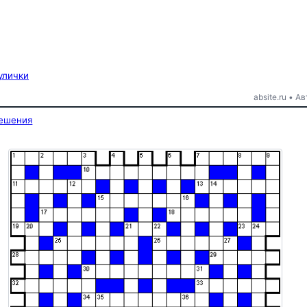
улички
absite.ru • 
решения