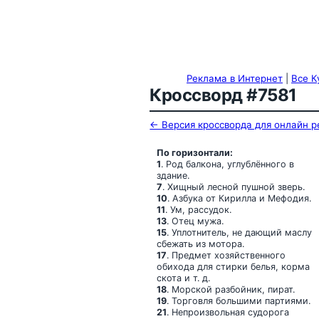
Реклама в Интернет
|
Все К
Кроссворд #7581
← Версия кроссворда для онлайн 
По горизонтали:
1
. Род балкона, углублённого в
здание.
7
. Хищный лесной пушной зверь.
10
. Азбука от Кирилла и Мефодия.
11
. Ум, рассудок.
13
. Отец мужа.
15
. Уплотнитель, не дающий маслу
сбежать из мотора.
17
. Предмет хозяйственного
обихода для стирки белья, корма
скота и т. д.
18
. Морской разбойник, пират.
19
. Торговля большими партиями.
21
. Непроизвольная судорога