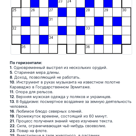
По горизонтали:
1
. Одновременный выстрел из нескольких орудий.
5
. Старинная мера длины.
8
. Доход, позволяющий не работать.
10
. Инструмент в руках музыканта на известном полотне
Караваджо в Государственном Эрмитаже.
11
. Опора для рельсов.
12
. Верхняя мужская одежда у поляков и украинцев.
13
. В буддизме: посмертное воздаяние за земную деятельность
человека.
16
. Любимое блюдо северных оленей.
19
. Промежуток времени, состоящий из 60 минут.
21
. Процесс получения знаний через изучение текста.
22
. Сила, ограничивающая чьё-нибудь своеволие.
23
. Повар на флоте.
25
. Вместилище в теле животного, в растении.