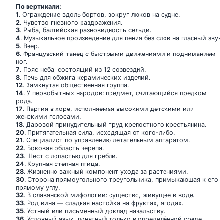
По вертикали:
1
. Ограждение вдоль бортов, вокруг люков на судне.
2
. Чувство гневного раздражения.
3
. Рыба, балтийская разновидность сельди.
4
. Музыкальное произведение для пения без слов на гласный звук
5
. Веер.
6
. Французский танец с быстрыми движениями и подниманием
ног.
7
. Пояс неба, состоящий из 12 созвездий.
8
. Печь для обжига керамических изделий.
12
. Замкнутая общественная группа.
14
. У первобытных народов: предмет, считающийся предком
рода.
17
. Партия в хоре, исполняемая высокими детскими или
женскими голосами.
18
. Даровой принудительный труд крепостного крестьянина.
20
. Притягательная сила, исходящая от кого-либо.
21
. Специалист по управлению летательным аппаратом.
22
. Боковая область черепа.
23
. Шест с лопастью для гребли.
24
. Крупная степная птица.
28
. Жизненно важный компонент ухода за растениями.
30
. Сторона прямоугольного треугольника, примыкающая к его
прямому углу.
32
. В славянской мифологии: существо, живущее в воде.
33
. Род вина — сладкая настойка на фруктах, ягодах.
35
. Устный или письменный доклад начальству.
36
. Условный язык, понятный только в определённой среде.