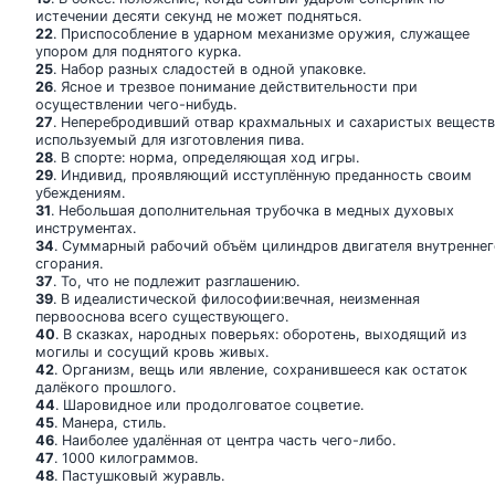
истечении десяти секунд не может подняться.
22
. Приспособление в ударном механизме оружия, служащее
упором для поднятого курка.
25
. Набор разных сладостей в одной упаковке.
26
. Ясное и трезвое понимание действительности при
осуществлении чего-нибудь.
27
. Неперебродивший отвар крахмальных и сахаристых веществ
используемый для изготовления пива.
28
. В спорте: норма, определяющая ход игры.
29
. Индивид, проявляющий исступлённую преданность своим
убеждениям.
31
. Небольшая дополнительная трубочка в медных духовых
инструментах.
34
. Суммарный рабочий объём цилиндров двигателя внутреннег
сгорания.
37
. То, что не подлежит разглашению.
39
. В идеалистической философии:вечная, неизменная
первооснова всего существующего.
40
. В сказках, народных поверьях: оборотень, выходящий из
могилы и сосущий кровь живых.
42
. Организм, вещь или явление, сохранившееся как остаток
далёкого прошлого.
44
. Шаровидное или продолговатое соцветие.
45
. Манера, стиль.
46
. Наиболее удалённая от центра часть чего-либо.
47
. 1000 килограммов.
48
. Пастушковый журавль.