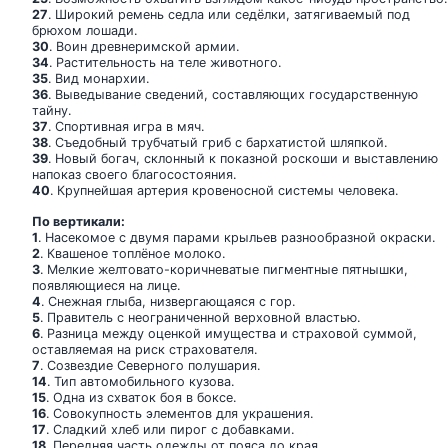
27
. Широкий ремень седла или седёлки, затягиваемый под
брюхом лошади.
30
. Воин древнеримской армии.
34
. Растительность на теле животного.
35
. Вид монархии.
36
. Выведывание сведений, составляющих государственную
тайну.
37
. Спортивная игра в мяч.
38
. Съедобный трубчатый гриб с бархатистой шляпкой.
39
. Новый богач, склонный к показной роскоши и выставлению
напоказ своего благосостояния.
40
. Крупнейшая артерия кровеносной системы человека.
По вертикали:
1
. Насекомое с двумя парами крыльев разнообразной окраски.
2
. Квашеное топлёное молоко.
3
. Мелкие желтовато-коричневатые пигментные пятнышки,
появляющиеся на лице.
4
. Снежная глыба, низвергающаяся с гор.
5
. Правитель с неограниченной верховной властью.
6
. Разница между оценкой имущества и страховой суммой,
оставляемая на риск страхователя.
7
. Созвездие Северного полушария.
14
. Тип автомобильного кузова.
15
. Одна из схваток боя в боксе.
16
. Совокупность элементов для украшения.
17
. Сладкий хлеб или пирог с добавками.
18
. Передняя часть одежды от пояса до края.