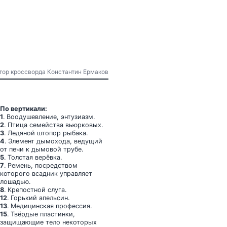
Автор кроссворда Константин Ермаков
По вертикали:
1
. Воодушевление, энтузиазм.
2
. Птица семейства вьюрковых.
3
. Ледяной штопор рыбака.
4
. Элемент дымохода, ведущий
от печи к дымовой трубе.
5
. Толстая верёвка.
7
. Ремень, посредством
которого всадник управляет
лошадью.
8
. Крепостной слуга.
12
. Горький апельсин.
13
. Медицинская профессия.
15
. Твёрдые пластинки,
защищающие тело некоторых