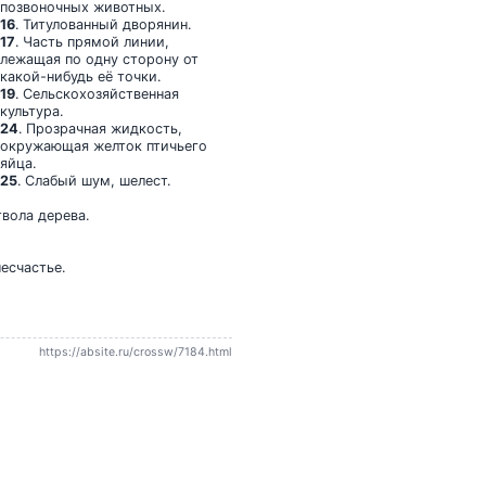
позвоночных животных.
16
. Титулованный дворянин.
17
. Часть прямой линии,
лежащая по одну сторону от
какой-нибудь её точки.
19
. Сельскохозяйственная
культура.
24
. Прозрачная жидкость,
окружающая желток птичьего
яйца.
25
. Слабый шум, шелест.
твола дерева.
несчастье.
https://absite.ru/crossw/7184.html