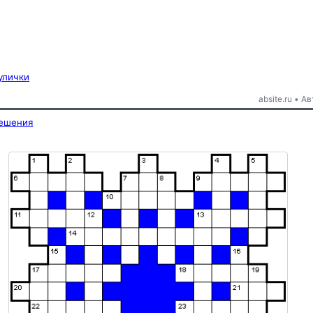
улички
absite.ru • 
решения