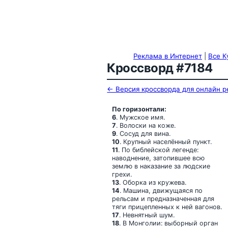
Реклама в Интернет
|
Все К
Кроссворд #7184
← Версия кроссворда для онлайн 
По горизонтали:
6
. Мужское имя.
7
. Волоски на коже.
9
. Сосуд для вина.
10
. Крупный населённый пункт.
11
. По библейской легенде:
наводнение, затопившее всю
землю в наказание за людские
грехи.
13
. Оборка из кружева.
14
. Машина, движущаяся по
рельсам и предназначенная для
тяги прицепленных к ней вагонов.
17
. Невнятный шум.
18
. В Монголии: выборный орган