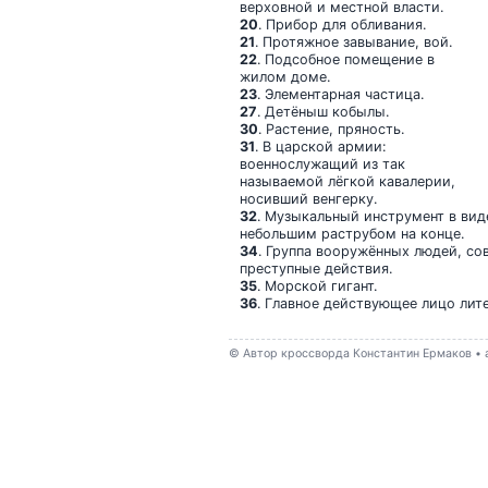
верховной и местной власти.
20
. Прибор для обливания.
21
. Протяжное завывание, вой.
22
. Подсобное помещение в
жилом доме.
23
. Элементарная частица.
27
. Детёныш кобылы.
30
. Растение, пряность.
31
. В царской армии:
военнослужащий из так
называемой лёгкой кавалерии,
носивший венгерку.
32
. Музыкальный инструмент в вид
небольшим раструбом на конце.
34
. Группа вооружённых людей, с
преступные действия.
35
. Морской гигант.
36
. Главное действующее лицо лит
© Автор кроссворда Константин Ермаков • a