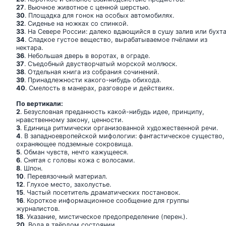
27
. Вьючное животное с ценной шерстью.
30
. Площадка для гонок на особых автомобилях.
32
. Сиденье на ножках со спинкой.
33
. На Севере России: далеко вдающийся в сушу залив или бухта
34
. Сладкое густое вещество, вырабатываемое пчёлами из
нектара.
36
. Небольшая дверь в воротах, в ограде.
37
. Съедобный двустворчатый морской моллюск.
38
. Отдельная книга из собрания сочинений.
39
. Принадлежности какого-нибудь обихода.
40
. Смелость в манерах, разговоре и действиях.
По вертикали:
2
. Безусловная преданность какой-нибудь идее, принципу,
нравственному закону, ценности.
3
. Единица ритмически организованной художественной речи.
4
. В западноевропейской мифологии: фантастическое существо,
охраняющее подземные сокровища.
5
. Обман чувств, нечто кажущееся.
6
. Снятая с головы кожа с волосами.
8
. Шпон.
10
. Перевязочный материал.
12
. Глухое место, захолустье.
15
. Частый посетитель драматических постановок.
16
. Короткое информационное сообщение для группы
журналистов.
18
. Указание, мистическое предопределение (перен.).
20
. Вода в твёрдом состоянии.