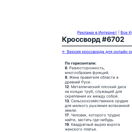
Реклама в Интернет
|
Все К
Кроссворд #6702
← Версия кроссворда для онлайн 
По горизонтали:
6
. Разносторонность,
многообразие функций.
9
. Жена правителя области в
древней Руси.
12
. Металлический плоский диск
на концах труб, служащий для
скрепления их между собой.
13
. Сельскохозяйственное орудие
для мелкого рыхления вспаханной
земли.
17
. Человек, которого трудно
найти, застать где-нибудь.
19
. Квадратный вырез ворота
женского платья.