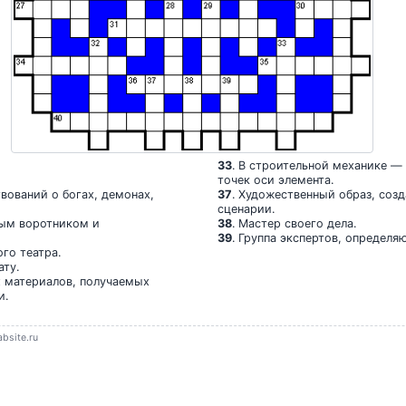
33
. В строительной механике —
точек оси элемента.
твований о богах, демонах,
37
. Художественный образ, соз
сценарии.
ным воротником и
38
. Мастер своего дела.
39
. Группа экспертов, определ
го театра.
ату.
х материалов, получаемых
и.
bsite.ru