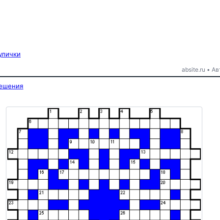
улички
absite.ru • 
решения