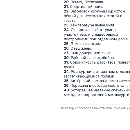
20
. Земля, Вселенная.
21
. Спортивный приз.
22
. Заголовок крупным шрифтом,
общий для нескольких статей в
газете.
23
. Температура выше нуля.
24
. Отгороженный от улицы
участок земли с надворными
постройками при отдельном доме.
25
. Домашняя птица.
26
. Отец жены.
27
. Сын дочери или сына.
30
. Рабочий на скотобойне.
31
. Совокупность рассказов, повес
духах.
34
. Род куртки с открытым отлож
застёгивающимися полами.
35
. Актёрский состав драматическо
36
. Передача в собственность за пл
40
. Устаревшее название спеченны
методами порошковой металлурги
© Автор кроссворда Константин Ермаков • a