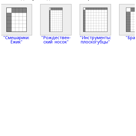
"Смешарики:
"Рождест­вен­
"Инструменты:
"Бра
Ёжик"
ский носок"
плоскогубцы"