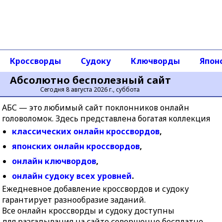
Реклама в Интернет
|
Все Кулички
Кроссворды
Судоку
Ключворды
Япон
Абсолютно бесполезный сайт
Сегодня 8 августа 2026 г., суббота
АБС — это любимый сайт поклонников онлайн
головоломок. Здесь представлена богатая коллекция
классических онлайн кроссвордов
,
японских онлайн кроссвордов
,
онлайн ключвордов
,
онлайн судоку всех уровней
.
Ежедневное добавление кроссвордов и судоку
гарантирует разнообразие заданий.
Все онлайн кроссворды и судоку доступны
для разгадывания на сайте совершенно бесплатно.